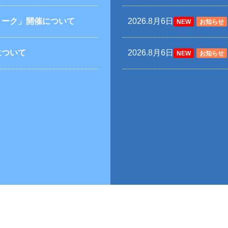
トーク」開催について
2026.8月6日
NEW
お知らせ
について
2026.8月6日
NEW
お知らせ
て
2026.8月4日
NEW
男子バス
ャンピオンシップ１次トー
2026.8月4日
NEW
剣道部
ました
2026.8月4日
NEW
お知らせ
「偏差値だけに頼らない中高
2026.8月3日
NEW
国際交流
ついて
2026.7月30日
チアリーディン