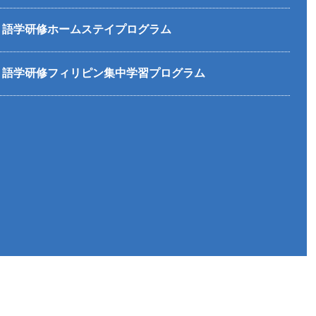
語学研修ホームステイプログラム
語学研修フィリピン集中学習プログラム
【男子バスケットボール部】オール愛知チ
ケットボール部
ナメント
【剣道部男子】玉龍旗
【中日新聞掲載記事】在校生の活躍
ランゲージセンターニュースレター８月号
【チア部】ワークショップ
グ