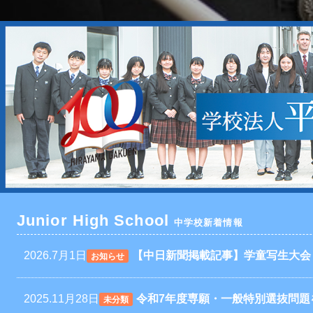
Junior High School
中学校新着情報
2026.7月1日
【中日新聞掲載記事】学童写生大会
お知らせ
2025.11月28日
令和7年度専願・一般特別選抜問題
未分類