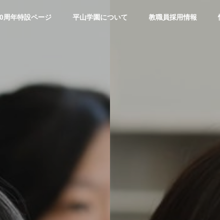
00周年特設ページ
平山学園について
教職員採用情報