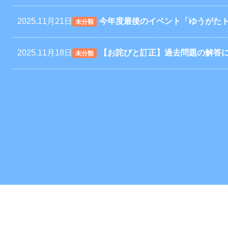
2025.11月21日
今年度最後のイベント「ゆうがた
未分類
2025.11月18日
【お詫びと訂正】過去問題の解答
未分類
2025.10月3日
第3回ゆうがたトークの開催につい
未分類
2025.9月15日
探究発表会が行われました！
未分類
2025.9月11日
令和7年度 一般選抜問題を公開し
未分類
2025.8月8日
【紹介されました】AERA MOOK
未分類
一貫校選び2026」
2025.6月24日
【受付中】夏のスクールイベントに
未分類